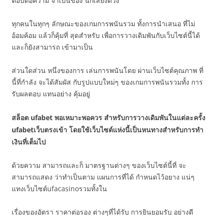
ตอบต่อความ จำเป็นของ นักเสี่ยงดวง
ทุกคนในทุกๆ ลักษณะของเกมการพนันรวม ทั้งการนำเสนอ ที่ไม่
อ้อมค้อม แล้วก็คุ้มที่ สุดสำหรับ เพื่อการวางเดิมพันกับเว็บไซต์นี้ได้
และก็ยังสามารถ เข้ามาเป็น
ส่วนใดส่วน หนึ่งของการ เล่นการพนันโดย ผ่านเว็บไซต์คุณภาพ ที่
นี้ที่กำลัง จะได้สัมผัส กับรูปแบบใหม่ๆ ของเกมการพนันรวมทั้ง การ
รับผลตอบ แทนอย่าง คุ้มอยู่
สล็อต ufabet พอเหมาะพอควร สำหรับการวางเดิมพันในแต่ละครั้ง
ufabetเว็บตรงเข้า โดยใช้เว็บไซต์แห่งนี้เป็นหนทางสำหรับการทำ
เงินที่เต็มไป
ด้วยความ สามารถและก็ มาตรฐานต่างๆ ของเว็บไซต์นี้ที่ จะ
สามารถแสดง ว่าทำเป็นตาม แผนการที่ได้ กำหนดไว้อยาง แน่ๆ
แทงเว็บไซต์ufacasinoรวมทั้งใน
เรื่องของอัตรา ราคาต่อรอง ต่างๆที่ได้รับ การยินยอมรับ อย่างดี