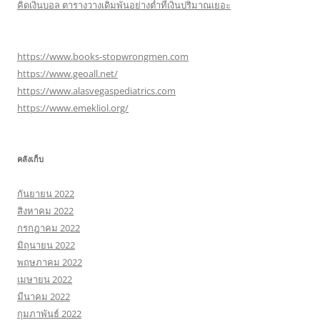
คิดเงินบอล ตารางวางเดิมพันอย่างต่ำที่เงินปริมาณเยอะ
https://www.books-stopwrongmen.com
https://www.geoall.net/
https://www.alasvegaspediatrics.com
https://www.emekliol.org/
คลังเก็บ
กันยายน 2022
สิงหาคม 2022
กรกฎาคม 2022
มิถุนายน 2022
พฤษภาคม 2022
เมษายน 2022
มีนาคม 2022
กุมภาพันธ์ 2022