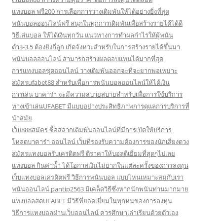
แทงบอล ฟรี200 การเลือกการวางเดิมพันให้ได้อย่างยิ่งที่สุด
พนันบอลออนไลน์ฟรี สนุกในทุกการเดิมพันเพื่อสร้างรายได้ได้ดี
วิธีเล่นบอล ให้ได้เงินทุกวัน แนวทางการทำผลกำไรให้ผู้พนัน
ต่ำ3-3.5 ต้องยิงกี่ลูก เกิดจังหวะสำหรับในการสร้างรายได้ขึ้นมา
พนันบอลออนไลน์ สามารถสร้างผลตอบแทนได้มากที่สุด
การแทงบอลชุดออนไลน์ วางเดิมพันออกจะที่จะยากพอเหมาะ
สมัครufabet88 สำหรับเพื่อการพนันบอลออนไลน์ให้ได้เงิน
การเล่น บาคาร่า จะมีความสบายสบายสำหรับเพื่อการใช้บริการ
ทางเข้าเล่นUFABET มีแบบอย่างประสิทธิภาพการดูแลการบริการที่
นำสมัย
เว็บ888สมัคร ซื้อสลากเดิมพันออนไลน์ที่มีการเปิดให้บริการ
โหลดบาคาร่า ออนไลน์ เว็บที่รองรับความต้องการของนักเสี่ยงดวง
สมัครแทงบอลรับเครดิตฟรี ตีราคาให้บอลดีเยี่ยมที่สุดๆไปเลย
แทงบอล กินค่าน้ำ ได้โอกาสเงินไม่ยากในแต่ละครั้งของการลงทุน
เว็บแทงบอลเครดิตฟรี วิธีการพนันบอล แบบไหนเหมาะสมกับเรา
พนันออนไลน์ pantip2563 มีเคล็ดวิธีซึ่งหากนักพนันท่านมากมาย
แทงบอลสดUFABET มีวิธีที่ยอดเยี่ยมในทุกหนของการลงทุน
วิธีการแทงบอลผ่านเว็บออนไลน์ ควรศึกษาเล่าเรียนด้วยตัวเอง