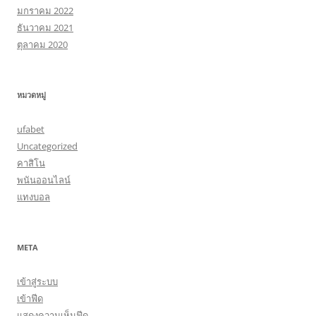
มกราคม 2022
ธันวาคม 2021
ตุลาคม 2020
หมวดหมู่
ufabet
Uncategorized
คาสิโน
พนันออนไลน์
แทงบอล
META
เข้าสู่ระบบ
เข้าฟีด
แสดงความเห็นฟีด