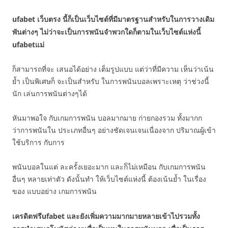
ufabet เว็บตรง นี้ก็เป็นเว็บไซต์ที่มีมาตรฐานสำหรับในการวางเดิม
พันต่างๆ ไม่ว่าจะเป็นการพนันจำพวกใดก็ตามในเว็บไซต์แห่งนี้
ufabetแม่
ก็สามารถที่จะ เสนอได้อย่าง เต็มรูปแบบ แต่ว่าที่มีความ เห็นว่าเน้น
ย้ำ เป็นพิเศษก็ จะเป็นสำหรับ ในการพนันบอลเพราะเหตุ ว่าช่วงนี้
นัก เล่นการพนันต่างๆได้
หันมาพอใจ กับเกมการพนัน บอลมากมาย ก่ายกองรวม ทั้งมากก
ว่าการพนันใน ประเภทอื่นๆ อย่างชัดเจนเจนเนื่องจาก ปริมาณผู้เข้า
ใช้บริการ กับการ
พนันบอลในแต่ ละครั้งเยอะมาก และก็ไม่เหมือน กับเกมการพนัน
อื่นๆ หลายเท่าตัว ดังนั้นทำ ให้เว็บไซต์แห่งนี้ ต้องเน้นย้ำ ในเรื่อง
ของ แบบอย่าง เกมการพนัน
เครดิตฟรีufabet และยังเพิ่มความมากมายหลายเข้าไปรวมทั้ง