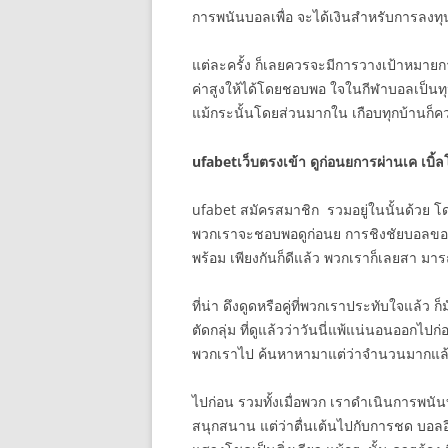
การพนันบอลเพื่อ จะได้เงินสำหรับการลงท
แต่ละครั้ง ก็เลยควรจะมีการวางเป้าหมาย
ค่าสูงให้ได้โดยชอบพอ ใจในกีฬาบอลเป็นทุ
แม้กระนั้นโดยส่วนมากใน เกือบทุกบ้านก็ค
ufabetเว็บตรงเข้า ดูก่อนยการผ่านเค เบ
ufabet สมัครสมาชิก รวมอยู่ในนั้นด้วย โด
พวกเราจะชอบพอดูก่อนย การชิงชัยบอลของป
พร้อม เพียงกันก็ดีแล้ว พวกเราก็เลยสา มาร
ที่น่า ดึงดูดหรือคู่ที่พวกเราประทับใจแล้
ตัดกลุ่ม ที่ดูแล้วว่าวันนี่แพ้แน่นอนออกไป
พวกเราไป ค้นหาหามาแต่ว่าจำนวนมากแล้ว
ไปก่อน รวมทั้งเมื่อพวก เราดำเนินการพนัน
สนุกสนาน แต่ว่าตื่นเต้นไปกับการชด บอลอ