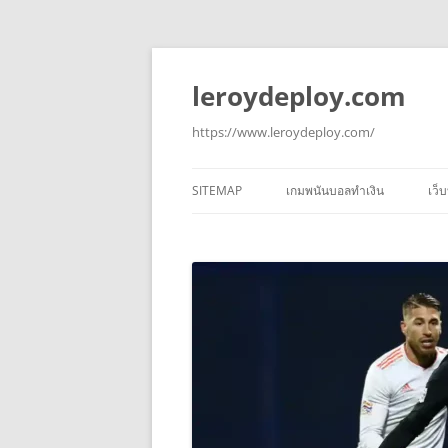
ข้าม
ไป
ยัง
leroydeploy.com
เนื้อหา
https://www.leroydeploy.com/
SITEMAP
เกมพนันบอลทำเงิน
เว็บ