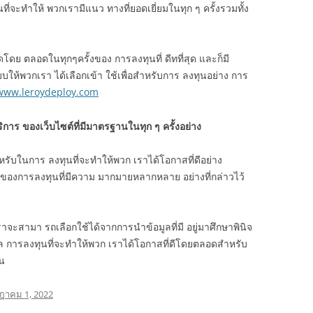
่จะทำให้ พวกเรามีแนว ทางที่ยอดเยี่ยมในทุก ๆ ครั้งรวมทั้ง
ดย ตลอดในทุกๆครั้งของ การลงทุนที่ ดีทที่สุด และก็มี
ให้พวกเรา ได้เลือกเข้า ใช้เพื่อสำหรับการ ลงทุนอย่าง การ
/www.leroydeploy.com
การ ของเว็บไซต์ที่มีมาตรฐานในทุก ๆ ครั้งอย่าง
ับในการ ลงทุนที่จะทำให้พวก เราได้โอกาสที่ดีอย่าง
องการลงทุนที่มีความ มากมายหลากหลาย อย่างที่กล่าวไว้
วกเราจะสามา รถเลือกใช้ได้จากการนำข้อมูลที่มี อยู่มาศึกษาพินิจ
บอล การลงทุนที่จะทำให้พวก เราได้โอกาสที่ดีโดยตลอดสำหรับ
ุน
ฎาคม 1, 2022