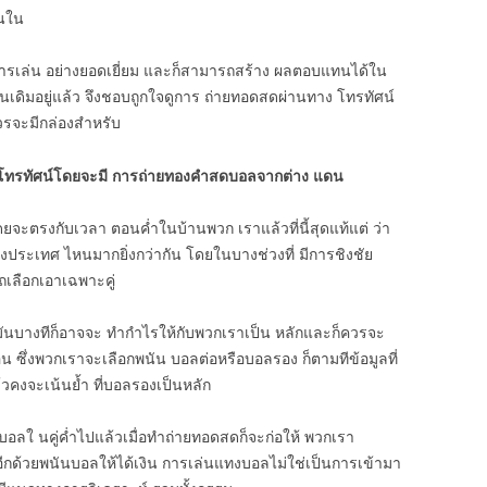
ุนใน
การเล่น อย่างยอดเยี่ยม และก็สามารถสร้าง ผลตอบแทนได้ใน
นเดิมอยู่แล้ว จึงชอบถูกใจดูการ ถ่ายทอดสดผ่านทาง โทรทัศน์
วรจะมีกล่องสำหรับ
ิ้ลโทรทัศน์โดยจะมี การถ่ายทองคำสดบอลจากต่าง แดน
ยจะตรงกับเวลา ตอนค่ำในบ้านพวก เราแล้วที่นี้สุดแท้แต่ ว่า
ระเทศ ไหนมากยิ่งกว่ากัน โดยในบางช่วงที่ มีการชิงชัย
ถเลือกเอาเฉพาะคู่
ว ก็มันบางทีก็อาจจะ ทำกำไรให้กับพวกเราเป็น หลักและก็ควรจะ
ก่อน ซึ่งพวกเราจะเลือกพนัน บอลต่อหรือบอลรอง ก็ตามทีข้อมูลที่
คงจะเน้นย้ำ ที่บอลรองเป็นหลัก
บอลใ นคู่ค่ำไปแล้วเมื่อทำถ่ายทอดสดก็จะก่อให้ พวกเรา
ีกด้วยพนันบอลให้ได้เงิน การเล่นแทงบอลไม่ใช่เป็นการเข้ามา