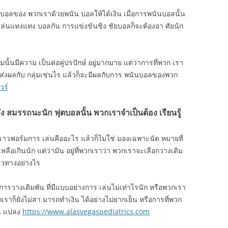
นบอลของ พวกเราด้วยพนัน บอลให้ได้เงิน เมื่อการพนันบอลนั้น
ล่นแทงแทง บอลกัน การแข่งขันชิง ชัยบอลก็จะต้องอา ศัยนัก
มนั้นมีความ เป็นต่อคู่ปรปักษ์ อยู่มากมาย แต่ว่าการที่พวก เรา
 ส่งผลกับ กลุ่มเช่นไร แล้วก็จะมีผลกับการ พนันบอลของพวก
วร์
ง สมรรถนะนัก ฟุตบอลนั้น พวกเราจำเป็นต้อง เรียนรู้
าวฟอร์มการ เล่นคืออะไร แล้วก็ไม่ใช่ มองเฉพาะนัด หมายที่
กเหลือเกินนัก แต่ว่ามัน อยู่ที่พวกเราว่า พวกเราจะเลือกวางเดิม
นวทางอย่างไร
 การวางเดิมพัน ที่มีแบบอย่างการ เล่นไม่เท่าไรนัก หรือพวกเรา
กเราก็ยังไม่สา มารถทำเงิน ได้อย่างไม่ยากเย็น หรือการที่พวก
ยน แปลง
https://www.alasvegaspediatrics.com