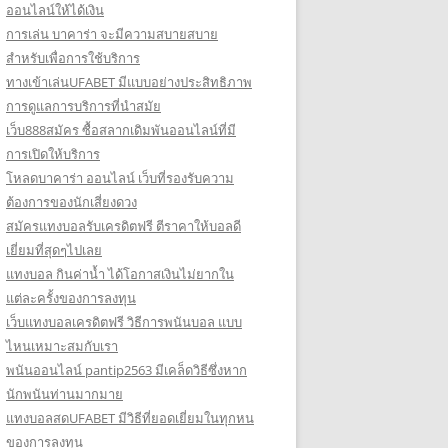
ออนไลน์ให้ได้เงิน
การเล่น บาคาร่า จะมีความสบายสบาย
สำหรับเพื่อการใช้บริการ
ทางเข้าเล่นUFABET มีแบบอย่างประสิทธิภาพ
การดูแลการบริการที่นำสมัย
เว็บ888สมัคร ซื้อสลากเดิมพันออนไลน์ที่มี
การเปิดให้บริการ
โหลดบาคาร่า ออนไลน์ เว็บที่รองรับความ
ต้องการของนักเสี่ยงดวง
สมัครแทงบอลรับเครดิตฟรี ตีราคาให้บอลดี
เยี่ยมที่สุดๆไปเลย
แทงบอล กินค่าน้ำ ได้โอกาสเงินไม่ยากใน
แต่ละครั้งของการลงทุน
เว็บแทงบอลเครดิตฟรี วิธีการพนันบอล แบบ
ไหนเหมาะสมกับเรา
พนันออนไลน์ pantip2563 มีเคล็ดวิธีซึ่งหาก
นักพนันท่านมากมาย
แทงบอลสดUFABET มีวิธีที่ยอดเยี่ยมในทุกหน
ของการลงทุน