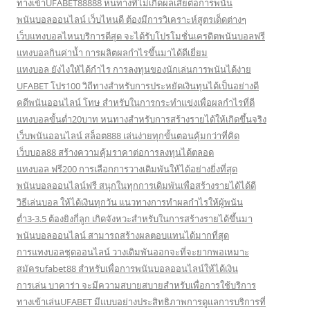
ทางเข้าUFABET88888 หนทางที่ไม่เกิดผลเสียต่อการพนัน
พนันบอลออนไลน์ เว็บไหนดี ต้องมีการวิเคราะห์สูตรเด็ดต่างๆ
เว็บแทงบอลไหนบริการดีสุด จะได้รับโปรโมชั่นเครดิตพนันบอลฟรี
แทงบอลกินค่าน้ำ การผลิตผลกำไรขึ้นมาได้ดีเยี่ยม
แทงบอล ยังไงให้ได้กำไร การลงทุนของนักเล่นการพนันได้ง่าย
UFABET โปร100 วิถีทางสำหรับการประหยัดเงินทุนได้เป็นอย่างดี
คดีพนันออนไลน์ โทษ สำหรับในการกระทำแข่งเพื่อผลกำไรที่ดี
แทงบอลขั้นต่ำ20บาท หนทางสำหรับการสร้างรายได้ให้เกิดขึ้นจริง
เว็บพนันออนไลน์ สล็อต888 เล่นง่ายทุกขั้นตอนคุ้มกว่าที่คิด
เว็บบอล88 สร้างความคุ้มราคาต่อการลงทุนได้ตลอด
แทงบอล ฟรี200 การเลือกการวางเดิมพันให้ได้อย่างยิ่งที่สุด
พนันบอลออนไลน์ฟรี สนุกในทุกการเดิมพันเพื่อสร้างรายได้ได้ดี
วิธีเล่นบอล ให้ได้เงินทุกวัน แนวทางการทำผลกำไรให้ผู้พนัน
ต่ำ3-3.5 ต้องยิงกี่ลูก เกิดจังหวะสำหรับในการสร้างรายได้ขึ้นมา
พนันบอลออนไลน์ สามารถสร้างผลตอบแทนได้มากที่สุด
การแทงบอลชุดออนไลน์ วางเดิมพันออกจะที่จะยากพอเหมาะ
สมัครufabet88 สำหรับเพื่อการพนันบอลออนไลน์ให้ได้เงิน
การเล่น บาคาร่า จะมีความสบายสบายสำหรับเพื่อการใช้บริการ
ทางเข้าเล่นUFABET มีแบบอย่างประสิทธิภาพการดูแลการบริการที่