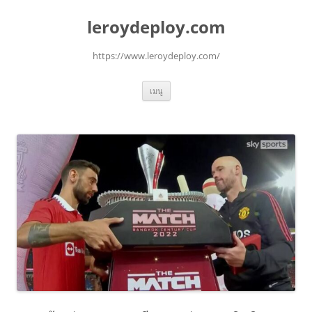
ข้าม
ไป
leroydeploy.com
ยัง
เนื้อหา
https://www.leroydeploy.com/
เมนู