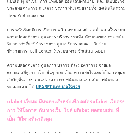
แบบเดิมๆ มาเป็น การ แทงบอล ออนไลน์ผ่านเว็บ ที่จะมีแบบอย่าง
ประสิทธิภาพการ ดูแลการ บริการ ที่นำสมัยรวมทั้ง ยังเน้นในความ
ปลอดภัยลักษณะของ
การ พนันที่จะมีการ เปิดการ พนันแทงบอล อย่าง สม่ำเสมอในระบบ
ความปลอดภัยการ ดูแลการ บริการ รวมทั้ง ลักษณะของ การ พนัน
ที่มาก กว่าที่จะมีข้าราชการ ดูแลบริการ ตลอด 1 วันผ่าน
ข้าราชการ Call Center ในระบบ ทางเข้าเล่นUFABET
ความปลอดภัยการ ดูแลการ บริการ ที่จะมีอัตราการ จ่ายผล
ตอบแทนที่สูงกว่าเว็บ อื่นๆ ก็เลยเป็น ความพอใจและก็เป็น เหตุผล
สำคัญที่หลายๆ คนแปลงจากการ พนันบอล แบบเดิมๆ พนันบอล
ทดสอบเล่น ได้
UFABET แทงบอลให้รวย
ufabet เว็บแม่ มีหนทางสำหรับเพื่อ สมัครufabet เว็บตรง
การ ให้โอกาส กับ ทางเว็บ ไซต์ ufabet ทดสอบเล่น ที่
เป็น วิถีทางที่น่าดึงดูด