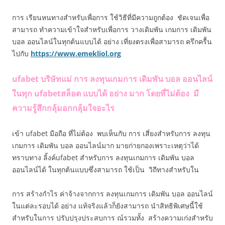
การ เรียนหนทางสำหรับเพื่อการ ใช้วิธีที่มีความถูกต้อง ชัดเจนเพื่อ
สามารถ ทำความเข้าใจสำหรับเพื่อการ วางเดิมพัน เกมการ เดิมพัน
บอล ออนไลน์ในทุกต้นแบบได้ อย่าง เที่ยงตรงเพื่อสามารถ ครึกครื้น
ไปกับ
https://www.emekliol.org
ufabet บริษัทแม่ การ ลงทุนเกมการ เดิมพัน บอล ออนไลน์
ในทุก ufabetสล็อต แบบได้ อย่าง มาก โดยที่ไม่ต้อง มี
ความรู้สึกกลุ้มอกกลุ้มใจอะไร
เข้า ufabet มือถือ ที่ไม่ต้อง พบเห็นกับ การ เสี่ยงสำหรับการ ลงทุน
เกมการ เดิมพัน บอล ออนไลน์มาก มายก่ายกองเพราะเหตุว่าได้
ทราบทาง ลิ้งค์ufabet สำหรับการ ลงทุนเกมการ เดิมพัน บอล
ออนไลน์ได้ ในทุกต้นแบบซึ่งสามารถ ใช้เป็น วิถีทางสำหรับใน
การ สร้างกำไร ค่าจ้างจากการ ลงทุนเกมการ เดิมพัน บอล ออนไลน์
ในแต่ละรอบได้ อย่าง แท้จริงแล้วก็ยังสามารถ นำสิทธิพิเศษนี้ใช้
สำหรับในการ ปรับปรุงประสบการ ณ์รวมทั้ง สร้างความเก่งสำหรับ