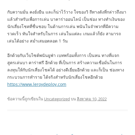
กับความมั่น คงยั่งยืน และก็น่าไว้วาง ใจของวิ ถีทางดังที่กล่าวถึงมา
แล้วสำหรับเพื่อการเล่น บาคาร่าออนไลน์ เป็นช่อง ทางทำเงินของ
นักเสี่ยงโชคที่ชื่นชอบ ในด้านการเล่น พนันในจำพวกที่มีความ
รวดเร็ว ทันใจสำหรับในการ เล่นในแต่ละ เกมแล้วก็ยัง สามารถ
เล่นได้อย่าง สม่ำเสมอตลอด 1 วัน
อีกด้วยกับเว็บไซต์พนันยูฟ่า เบทพร้อมทั้งการ เป็นหน ทางที่แจก
สูตรเล่นบา คาร่าฟรี อีกด้วย ที่เป็นการ สร้างความเชื่อมั่นในการ
ลงทุนให้กับนักเสี่ยงโชคได้ อย่างดีเยี่ยมอีกด้วย และก็เป็น ช่องทาง
กระบวนการทำราย ได้จริงสำหรับนักเสี่ยงโชคอีกด้วย
https://www.leroydeploy.com
ข้อความนี้ถูกเขียนใน
Uncategorized
บน
สิงหาคม 10, 2022