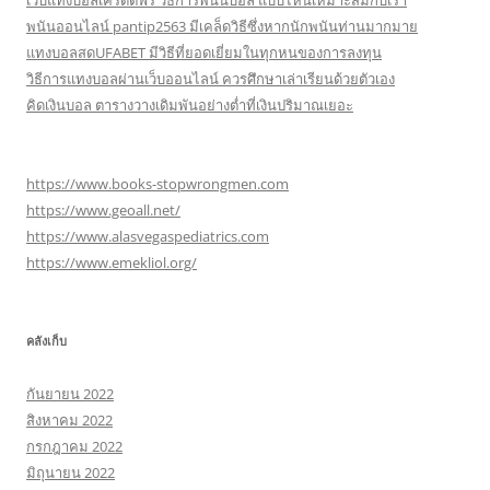
พนันออนไลน์ pantip2563 มีเคล็ดวิธีซึ่งหากนักพนันท่านมากมาย
แทงบอลสดUFABET มีวิธีที่ยอดเยี่ยมในทุกหนของการลงทุน
วิธีการแทงบอลผ่านเว็บออนไลน์ ควรศึกษาเล่าเรียนด้วยตัวเอง
คิดเงินบอล ตารางวางเดิมพันอย่างต่ำที่เงินปริมาณเยอะ
https://www.books-stopwrongmen.com
https://www.geoall.net/
https://www.alasvegaspediatrics.com
https://www.emekliol.org/
คลังเก็บ
กันยายน 2022
สิงหาคม 2022
กรกฎาคม 2022
มิถุนายน 2022