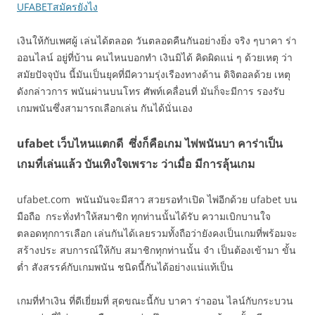
UFABETสมัครยังไง
เงินให้กับเพศผู้ เล่นได้ตลอด วันตลอดคืนกันอย่างยิ่ง จริง ๆบาคา ร่า
ออนไลน์ อยู่ที่บ้าน คนไหนบอกทำ เงินมิได้ คิดผิดแน่ ๆ ด้วยเหตุ ว่า
สมัยปัจจุบัน นี้มันเป็นยุคที่มีความรุ่งเรืองทางด้าน ดิจิตอลด้วย เหตุ
ดังกล่าวการ พนันผ่านบนโทร ศัพท์เคลื่อนที่ มันก็จะมีการ รองรับ
เกมพนันซึ่งสามารถเลือกเล่น กันได้นั่นเอง
ufabet เว็บไหนแตกดี ซึ่งก็คือเกม ไพ่พนันบา คาร่าเป็น
เกมที่เล่นแล้ว บันเทิงใจเพราะ ว่าเมื่อ มีการลุ้นเกม
ufabet.com พนันมันจะมีสาว สวยรอทำเปิด ไพ่อีกด้วย ufabet บน
มือถือ กระทั่งทำให้สมาชิก ทุกท่านนั้นได้รับ ความเบิกบานใจ
ตลอดทุกการเลือก เล่นกันได้เลยรวมทั้งถือว่ายังคงเป็นเกมที่พร้อมจะ
สร้างประ สบการณ์ให้กับ สมาชิกทุกท่านนั้น จำ เป็นต้องเข้ามา ขั้น
ต่ำ สังสรรค์กับเกมพนัน ชนิดนี้กันได้อย่างแน่แท้เป็น
เกมที่ทำเงิน ที่ดีเยี่ยมที่ สุดขณะนี้กับ บาคา ร่าออน ไลน์กับกระบวน