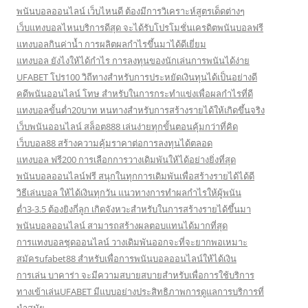
พนันบอลออนไลน์ เว็บไหนดี ต้องมีการวิเคราะห์สูตรเด็ดต่างๆ
เว็บแทงบอลไหนบริการดีสุด จะได้รับโปรโมชั่นเครดิตพนันบอลฟรี
แทงบอลกินค่าน้ำ การผลิตผลกำไรขึ้นมาได้ดีเยี่ยม
แทงบอล ยังไงให้ได้กำไร การลงทุนของนักเล่นการพนันได้ง่าย
UFABET โปร100 วิถีทางสำหรับการประหยัดเงินทุนได้เป็นอย่างดี
คดีพนันออนไลน์ โทษ สำหรับในการกระทำแข่งเพื่อผลกำไรที่ดี
แทงบอลขั้นต่ำ20บาท หนทางสำหรับการสร้างรายได้ให้เกิดขึ้นจริง
เว็บพนันออนไลน์ สล็อต888 เล่นง่ายทุกขั้นตอนคุ้มกว่าที่คิด
เว็บบอล88 สร้างความคุ้มราคาต่อการลงทุนได้ตลอด
แทงบอล ฟรี200 การเลือกการวางเดิมพันให้ได้อย่างยิ่งที่สุด
พนันบอลออนไลน์ฟรี สนุกในทุกการเดิมพันเพื่อสร้างรายได้ได้ดี
วิธีเล่นบอล ให้ได้เงินทุกวัน แนวทางการทำผลกำไรให้ผู้พนัน
ต่ำ3-3.5 ต้องยิงกี่ลูก เกิดจังหวะสำหรับในการสร้างรายได้ขึ้นมา
พนันบอลออนไลน์ สามารถสร้างผลตอบแทนได้มากที่สุด
การแทงบอลชุดออนไลน์ วางเดิมพันออกจะที่จะยากพอเหมาะ
สมัครufabet88 สำหรับเพื่อการพนันบอลออนไลน์ให้ได้เงิน
การเล่น บาคาร่า จะมีความสบายสบายสำหรับเพื่อการใช้บริการ
ทางเข้าเล่นUFABET มีแบบอย่างประสิทธิภาพการดูแลการบริการที่