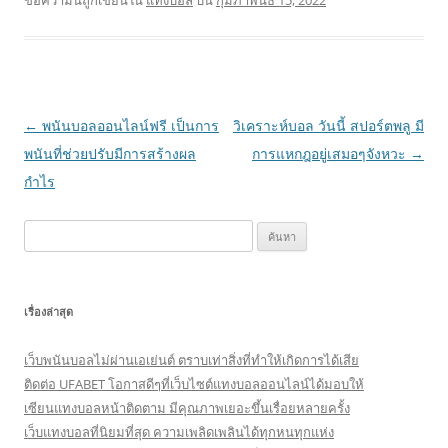
ข้อความนี้ถูกเขียนใน
แทงบอล
บน
กุมภาพันธ์ 15, 2022
เมนู
←
พนันบอลออนไลน์ฟรี เป็นการ
วิเคราะห์บอล วันนี้ สปอร์ตพลู มี
นำทาง
พนันที่ช่วยปรับมีการสร้างผล
การแหกฎอยู่เสมอๆจังหวะ
→
เรื่อง
กำไร
ค้นหา
สำหรับ:
เรื่องล่าสุด
เว็บพนันบอลไม่ผ่านเอเย่นต์ ตราบเท่าสิ่งที่ทำให้เกิดการได้เสีย
ติดต่อ UFABET โอกาสดีๆที่เว็บไซต์แทงบอลออนไลน์ได้มอบให้
เซียนแทงบอลหน้าติดตาม มีคุณภาพเยอะขึ้นเรื่อยหลายครั้ง
เว็บแทงบอลที่นิยมที่สุด ความเพลิดเพลินได้ทุกหนทุกแห่ง