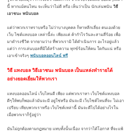
นี้ หากแม้คนไหน จะเห็นว่าไม่ดี หรือ เห็นว่าเป็น นักเล่นพนัน
วิธี
เอาชนะ พนันบอล
แต่ว่าพวกเราทราบหรือ ไม่ว่าบางบุคคล ก็หาหลีกเลี่ยง ตนเองด้วย
เว็บ ไซต์แทงบอล เหล่านี้ล่ะ เพียงแค่ ค้ากำไรวันละสามสี่ร้อย เพื่อ
มาดำรงชีวิต จากยามว่าง ที่พวกเรามิ ได้ดำเนินการ อะไรอยู่แล้ว
แต่ว่า การเล่นบอลที่มิได้สร้างความ ทุกข์ร้อนให้คน ใดกันแน่ หรือ
เอาเข้าจริงๆ
พนันบอลออนไลน์ ฟรี
วิธี แทงบอล วิธีเอาชนะ พนันบอล เป็นแหล่งทำรายได้
อย่างยอดเยี่ยมให้พวกเรา
แทงบอลออนไลน์ เว็บไหนดี เพียง แต่พวกเราหา เว็บไซต์แทงบอล
ดีๆให้พบก็พอแล้วมันจะมี อยู่ใช่หรือ มันจะมี เว็บไซต์ไหนที่จะ ไม่เอา
เปรียบ เทียบพวกเราหรือ เว็บไซต์เหล่านี้ มันจะดีไปได้อย่างไรใน
เมื่อพวกเราก็รู้อยู่ว่า
มันไม่ถูกต้องตามกฎหมาย แทบทั้งนั้นเนื่อง จากว่าได้โอกาส ที่จะแพ้