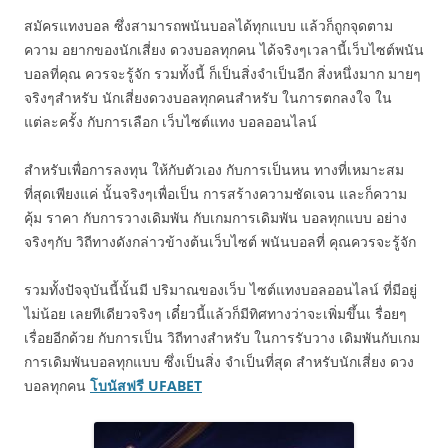
สมัครแทงบอล ซึ่งสามารถพนันบอลได้ทุกแบบ แล้วก็ถูกจุดตาม
ความ อยากของนักเสี่ยง ดวงบอลทุกคน ได้จริงๆเวลานี้เว็บไซต์พนัน
บอลที่คุณ ควรจะรู้จัก รวมทั้งนี้ ก็เป็นสิ่งจำเป็นอีก สิ่งหนึ่งมาก มายๆ
จริงๆสำหรับ นักเสี่ยงดวงบอลทุกคนสำหรับ ในการตกลงใจ ใน
แต่ละครั้ง กับการเลือก เว็บไซต์แทง บอลออนไลน์
สำหรับเพื่อการลงทุน ให้กับตัวเอง กับการเป็นหน ทางที่เหมาะสม
ที่สุดเพียงแค่ นั้นจริงๆเพื่อเป็น การสร้างความชัดเจน และก็ความ
คุ้ม ราคา กับการวางเดิมพัน กับเกมการเดิมพัน บอลทุกแบบ อย่าง
จริงๆกับ วิถีทางดังกล่าวข้างต้นเว็บไซต์ พนันบอลที่ คุณควรจะรู้จัก
รวมทั้งปัจจุบันนี้นั้นมี ปริมาณของเว็บ ไซต์แทงบอลออนไลน์ ที่มีอยู่
ไม่น้อย เลยทีเดียวจริงๆ เดี๋ยวนี้แล้วก็มีทิศทางว่าจะเพิ่มขึ้นเ รื่อยๆ
เรื่อยอีกด้วย กับการเป็น วิถีทางสำหรับ ในการรับวาง เดิมพันกับเกม
การเดิมพันบอลทุกแบบ ซึ่งเป็นสิ่ง จำเป็นที่สุด สำหรับนักเสี่ยง ดวง
บอลทุกคน
โบนัสฟรี UFABET