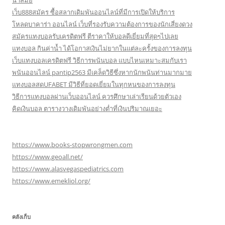
นำสมัย
เว็บ888สมัคร ซื้อสลากเดิมพันออนไลน์ที่มีการเปิดให้บริการ
โหลดบาคาร่า ออนไลน์ เว็บที่รองรับความต้องการของนักเสี่ยงดวง
สมัครแทงบอลรับเครดิตฟรี ตีราคาให้บอลดีเยี่ยมที่สุดๆไปเลย
แทงบอล กินค่าน้ำ ได้โอกาสเงินไม่ยากในแต่ละครั้งของการลงทุน
เว็บแทงบอลเครดิตฟรี วิธีการพนันบอล แบบไหนเหมาะสมกับเรา
พนันออนไลน์ pantip2563 มีเคล็ดวิธีซึ่งหากนักพนันท่านมากมาย
แทงบอลสดUFABET มีวิธีที่ยอดเยี่ยมในทุกหนของการลงทุน
วิธีการแทงบอลผ่านเว็บออนไลน์ ควรศึกษาเล่าเรียนด้วยตัวเอง
คิดเงินบอล ตารางวางเดิมพันอย่างต่ำที่เงินปริมาณเยอะ
https://www.books-stopwrongmen.com
https://www.geoall.net/
https://www.alasvegaspediatrics.com
https://www.emekliol.org/
คลังเก็บ