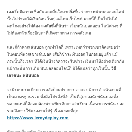
เองเริ่มมีความเชื่อมั่นและมั่นใจมากยิ่งขึ้น ว่าการพนันบอลออนไลน์
นั้นไม่ว่าจะได้เงินก้อน ใหญ่แค่ไหนเว็บไซต์ พวกนี้ก็เป็นไปไม่ได้
คดโกงอย่างไม่ต้อง สงสัยซึ่งก็นับว่า เว็บพนันบอลออน ไลน์ต่างๆ ที่
ไม่ต้องกลัวเรื่องปัญหาที่เกิดจากทาง การคลังเลย
และก็ถ้าหากเล่นบอล ถูกเท่าใดก็ เพราะเหตุว่าพวกเขาคิดเสมอว่า
ในตอนที่พวกเขาเล่นบอล เสียก็ชำระเงินออก ไปก่อนอยู่แล้ว แม้
กระนั้นถึงเวลา ที่ได้เงินบ้างก็ควรจะรีบชำระเงินมาให้อย่างเดียวกัน
แม้กระนั้นการเดิม พันบอลออนไลน์ก็ มิได้แปลว่าทุกเว็บนั้น
วิธี
เอาชนะ พนันบอล
จะมีระบบระเบียบการคลังป้อมปราการ อาจจะ มีการดำเนินงานที่
เป็นมาตรฐานรวม ทั้งมือโปรสิ่งที่จำเป็นที่สุดของนักพนันบอลทั้ง
หลายแหล่ก็คือจะ ต้องพากเพียรศึกษาเล่าเรียน เนื้อหาการพนัน บอล
รวมถึงการใช้แรงงานให้รู้ เรื่องเยอะที่สุด
https://www.leroydeploy.com