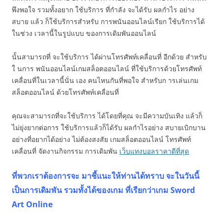
พึงพอใจ รวมทั้งอยาก ใช้บริการ ที่กำลัง จะได้รับ ผลกำไร อย่าง
สบาย แล้ว ก็ใช้บริการสำหรับ การพนันออนไลน์เรียก ใช้บริการได้
ในช่วง เวลานี้ในรูปแบบ ของการเดิมพันออนไลน์
นั้นสามารถที่ จะใช้บริการ ได้ผ่านโทรศัพท์เคลื่อนที่ อีกด้วย สำหรับ
ใ นการ พนันออนไลน์เกมสล็อตออนไลน์ ที่ใช้บริการด้วยโทรศัพท์
เคลื่อนที่ในเวลานี้นั่น เอง คนไหนกันที่พอใจ สำหรับก ารเล่นเกม
สล็อตออนไลน์ ด้วยโทรศัพท์เคลื่อนที่
คุณจะสามารถที่จะใช้บริการ ได้โดยที่คุณ จะมีความบันเทิง แล้วก็
ไม่ยุ่งยากต่อการ ใช้บริการแล้วก็ได้รับ ผลกำไรอย่าง สบายเบิกบาน
อย่างที่อยากได้อย่าง ไม่ต้องสงสัย เกมสล็อตออนไลน์ โทรศัพท์
เคลื่อนที่ จัดงานกิจกรรม การเดิมพัน
เว็บแทงบอลราคาดีที่สุด
ที่พวกเราต้องการจะ มาชี้แนะให้ท่านได้ทราบ จะในวันนี้
เป็นการเดิมพัน รวมทั้งได้ของเกม ที่เรียกว่าเกม Sword
Art Online