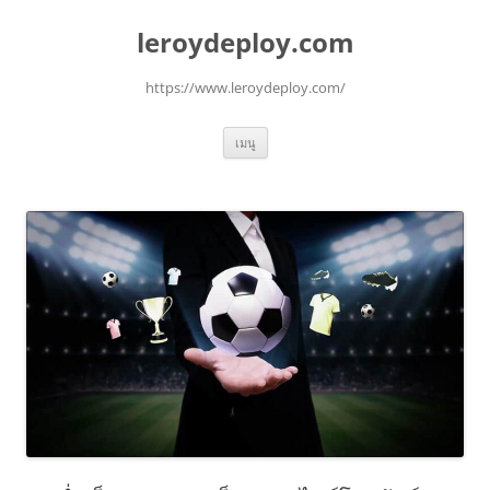
ข้าม
ไป
leroydeploy.com
ยัง
เนื้อหา
https://www.leroydeploy.com/
เมนู