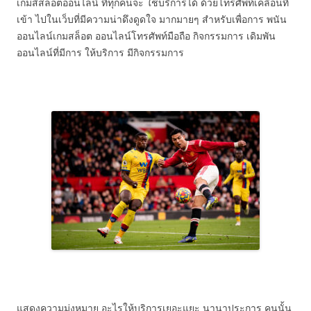
เกมส์สล็อตออนไลน์ ที่ทุกคนจะ ใช้บริการได้ ด้วยโทรศัพท์เคลื่อนที่
เข้า ไปในเว็บที่มีความน่าดึงดูดใจ มากมายๆ สำหรับเพื่อการ พนัน
ออนไลน์เกมสล็อต ออนไลน์โทรศัพท์มือถือ กิจกรรมการ เดิมพัน
ออนไลน์ที่มีการ ให้บริการ มีกิจกรรมการ
แสดงความมุ่งหมาย อะไรให้บริการเยอะแยะ นานาประการ คนนั้น