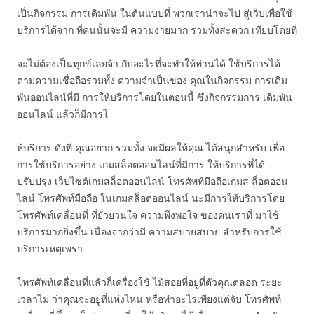
เป็นกิจกรรม การเดิมพัน ในต้นแบบที่ พวกเราน่าจะไป สู่เว็บเพื่อใช้
บริการได้จาก ที่คนนั้นจะมี ความง่ายมาก รวมทั้งสะดวก เทียบโดยที่
จะไม่ต้องเป็นทุกข์เลยจ้า กับอะไรที่จะทำให้ท่านได้ ใช้บริการได้
ตามความเชื่อถือรวมทั้ง ความจำเป็นของ คุณในกิจกรรม การเดิม
พันออนไลน์ที่มี การให้บริการโดยในตอนนี้ ซึ่งกิจกรรมการ เดิมพัน
ออนไลน์ แล้วก็มีการใ
ห้บริการ ดังที่ คุณอยาก รวมทั้ง จะมีผลให้คุณ ได้สนุกสำหรับ เพื่อ
การใช้บริการอย่าง เกมสล็อตออนไลน์ที่มีการ ให้บริการที่ได้
ปรับปรุง เว็บไซต์เกมสล็อตออนไลน์ โทรศัพท์มือถือเกมส ล็อตออน
ไลน์ โทรศัพท์มือถือ ในเกมสล็อตออนไลน์ นะมีการให้บริการโดย
โทรศัพท์เคลื่อนที่ ที่ยั่วยวนใจ ความพึงพอใจ ของคนเราที่ มาใช้
บริการมากยิ่งขึ้น เนื่องจากว่ามี ความสบายสบาย สำหรับการใช้
บริการเหตุเพรา
โทรศัพท์เคลื่อนที่แล้วก็เครื่องใช้ ไม้สอยที่อยู่ที่ตัวคุณตลอด ระยะ
เวลาไม่ ว่าคุณจะอยู่ที่แห่งไหน หรือทำอะไรเพียงแต่จับ โทรศัพท์