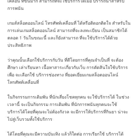
เคลื่อน ที่ขึ้นมาก็ สามารถที่จะใช้บริการได้เมื่อ ปรารถนาสำหรับ
การพนัน
เกมส์สล็อตออนไลน์ โทรศัพท์เคลื่อนที่ ได้หรือติดอกติดใจ สำหรับใน
การเล่นเกมสล็อตออนไลน์ สามารถที่จะลงทะเบียน เป็นสมาชิกได้
ตลอด 1 วันในขณะนี้ และก็ยังสามารถ ที่จะใช้บริการได้ด้วย
ประสิทธิภาพ
ว่าคุณนั้นเลือกใช้บริการกับวัน ที่ดีโดยการที่คุณจำเป็นที่ จะต้อง
ศึกษา เล่าเรียนหา เนื้อหาสาระเกี่ยวกับเว็บ การตัดสินใจใช้บริการ
เพื่อ จะเลือกใช้ บริการช่องทาง ที่ยอดเยี่ยมเกมสล็อตออนไลน์
โทรศัพท์เคลื่อนที่
ในกิจกรรมการเดิมพัน ที่นักเสี่ยงโชคทุกคน จะใช้บริการได้ ในช่วง
เวลานี้ จะเป็นกิจกรรม การเดิมพัน ที่นักการพนันทุกคนจะใช้
บริการได้โดยที่คุณจะไม่ต้องกังวล จะมีการให้บริการที่กินยา น่าจะ
ไปสู่เว็บรวมทั้งใช้บริการ
ได้โดยที่คุณจะมีความบันเทิง แล้วก็ใดต่อ การเรียกใช้ บริการได้