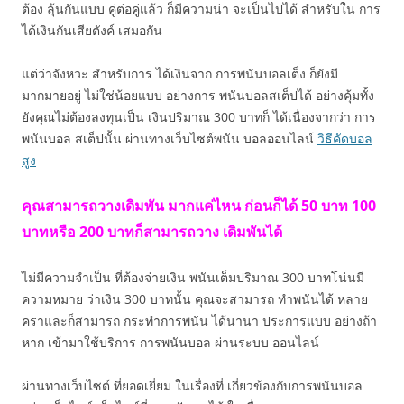
ต้อง ลุ้นกันแบบ คู่ต่อคู่แล้ว ก็มีความน่า จะเป็นไปได้ สำหรับใน การ
ได้เงินกันเสียตังค์ เสมอกัน
แต่ว่าจังหวะ สำหรับการ ได้เงินจาก การพนันบอลเต็ง ก็ยังมี
มากมายอยู่ ไม่ใช่น้อยแบบ อย่างการ พนันบอลสเต็ปได้ อย่างคุ้มทั้ง
ยังคุณไม่ต้องลงทุนเป็น เงินปริมาณ 300 บาทก็ ได้เนื่องจากว่า การ
พนันบอล สเต็ปนั้น ผ่านทางเว็บไซต์พนัน บอลออนไลน์
วิธีคัดบอล
สูง
คุณสามารถวางเดิมพัน มากแค่ไหน ก่อนก็ได้ 50 บาท 100
บาทหรือ 200 บาทก็สามารถวาง เดิมพันได้
ไม่มีความจำเป็น ที่ต้องจ่ายเงิน พนันเต็มปริมาณ 300 บาทโน่นมี
ความหมาย ว่าเงิน 300 บาทนั้น คุณจะสามารถ ทำพนันได้ หลาย
คราและก็สามารถ กระทำการพนัน ได้นานา ประการแบบ อย่างถ้า
หาก เข้ามาใช้บริการ การพนันบอล ผ่านระบบ ออนไลน์
ผ่านทางเว็บไซต์ ที่ยอดเยี่ยม ในเรื่องที่ เกี่ยวข้องกับการพนันบอล