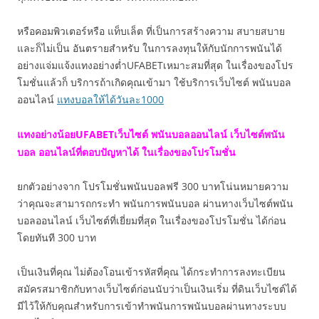
หรือคอมพิวเตอร์หรือ แท็บเล็ต ที่เป็นการสร้างความ สบายสบาย
และก็ไม่เป็น อันตรายสำหรับ ในการลงทุนให้กับนักการพนันได้
อย่างแจ่มแจ้งแทงอย่างต่ำUFABETเหมาะสมที่สุด ในเรื่องของโปร
โมชั่นแล้วก็ บริการถ้าเกิดคุณเข้ามา ใช้บริการเว็บไซต์ พนันบอล
ออนไลน์
แทงบอลให้ได้วันละ1000
แทงอย่างน้อยUFABETเว็บไซต์ พนันบอลออนไลน์ เว็บไซต์พนัน
บอล ออนไลน์ที่ตอบปัญหาได้ ในเรื่องของโปรโมชั่น
ยกตัวอย่างจาก โปรโมชั่นพนันบอลฟรี 300 บาทโน่นหมายความ
ว่าคุณจะสามารถกระทำ พนันการพนันบอล ผ่านทางเว็บไซต์พนัน
บอลออนไลน์ เว็บไซต์ที่เยี่ยมที่สุด ในเรื่องของโปรโมชั่น ได้ก่อน
โดยทันที 300 บาท
เป็นเงินที่คุณ ไม่ต้องโอนเข้ารหัสที่คุณ ได้กระทำการลงทะเบียน
สมัครสมาชิกกับทางเว็บไซต์ก่อนนับว่าเป็นเงินเริ่ม ที่ดินเว็บไซต์ได้
มีไว้ให้กับคุณสำหรับการเข้าทำพนันการพนันบอลผ่านทางระบบ