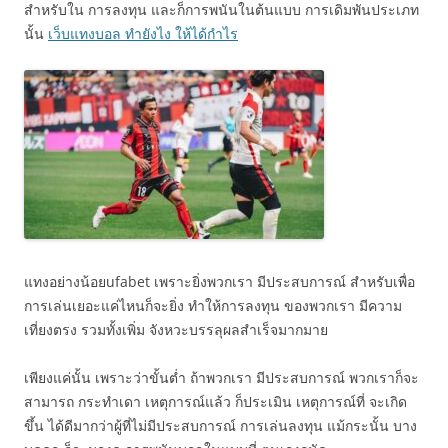
สำหรับใน การลงทุน และก็การพนันในต้นแบบ การเดิมพันประเภท
นั้น
เว็บแทงบอล ทำยังไง ให้ได้กำไร
แทงอย่างน้อยufabet เพราะยิ่งพวกเรา มีประสบการณ์ สำหรับเพื่อ
การเล่นเยอะแค่ไหนก็จะยิ่ง ทำให้การลงทุน ของพวกเรา มีความ
เที่ยงตรง รวมทั้งเพิ่ม จังหวะบรรลุผลสำเร็จมากมาย
เพียงแค่นั้น เพราะว่าขั้นต่ำ ถ้าพวกเรา มีประสบการณ์ พวกเราก็จะ
สามารถ กระทำเดา เหตุการณ์แล้ว ก็ประเมิน เหตุการณ์ที่ จะเกิด
ขึ้น ได้ดีมากว่าผู้ที่ไม่มีประสบการณ์ การเล่นลงทุน แม้กระนั้น บาง