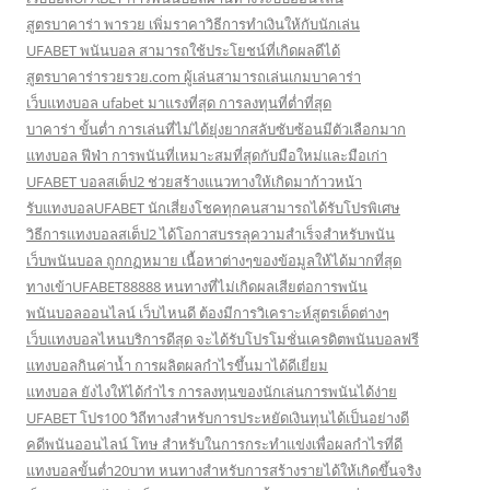
สูตรบาคาร่า พารวย เพิ่มราคาวิธีการทำเงินให้กับนักเล่น
UFABET พนันบอล สามารถใช้ประโยชน์ที่เกิดผลดีได้
สูตรบาคาร่ารวยรวย.com ผู้เล่นสามารถเล่นเกมบาคาร่า
เว็บแทงบอล ufabet มาแรงที่สุด การลงทุนที่ต่ำที่สุด
บาคาร่า ขั้นต่ำ การเล่นที่ไม่ได้ยุ่งยากสลับซับซ้อนมีตัวเลือกมาก
แทงบอล ฟีฟ่า การพนันที่เหมาะสมที่สุดกับมือใหม่และมือเก่า
UFABET บอลสเต็ป2 ช่วยสร้างแนวทางให้เกิดมาก้าวหน้า
รับแทงบอลUFABET นักเสี่ยงโชคทุกคนสามารถได้รับโปรพิเศษ
วิธีการแทงบอลสเต็ป2 ได้โอกาสบรรลุความสำเร็จสำหรับพนัน
เว็บพนันบอล ถูกกฏหมาย เนื้อหาต่างๆของข้อมูลให้ได้มากที่สุด
ทางเข้าUFABET88888 หนทางที่ไม่เกิดผลเสียต่อการพนัน
พนันบอลออนไลน์ เว็บไหนดี ต้องมีการวิเคราะห์สูตรเด็ดต่างๆ
เว็บแทงบอลไหนบริการดีสุด จะได้รับโปรโมชั่นเครดิตพนันบอลฟรี
แทงบอลกินค่าน้ำ การผลิตผลกำไรขึ้นมาได้ดีเยี่ยม
แทงบอล ยังไงให้ได้กำไร การลงทุนของนักเล่นการพนันได้ง่าย
UFABET โปร100 วิถีทางสำหรับการประหยัดเงินทุนได้เป็นอย่างดี
คดีพนันออนไลน์ โทษ สำหรับในการกระทำแข่งเพื่อผลกำไรที่ดี
แทงบอลขั้นต่ำ20บาท หนทางสำหรับการสร้างรายได้ให้เกิดขึ้นจริง