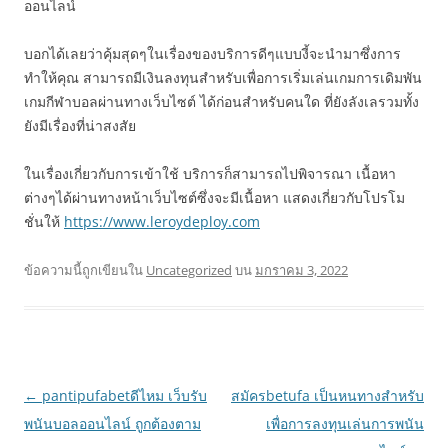
ออนไลน์
บอกได้เลยว่าคุ้มสุดๆในเรื่องของบริการดีๆแบบงี้จะนำมาซึ่งการ
ทำให้คุณ สามารถมีเงินลงทุนสำหรับเพื่อการเริ่มเล่นเกมการเดิมพัน
เกมกีฬาบอลผ่านทางเว็บไซต์ ได้ก่อนสำหรับคนใด ที่ยังลังเลรวมทั้ง
ยังมีเรื่องที่น่าสงสัย
ในเรื่องเกี่ยวกับการเข้าใช้ บริการก็สามารถไปพิจารณา เนื้อหา
ต่างๆได้ผ่านทางหน้าเว็บไซต์ซึ่งจะมีเนื้อหา แสดงเกี่ยวกับโปรโม
ชั่นให้
https://www.leroydeploy.com
ข้อความนี้ถูกเขียนใน
Uncategorized
บน
มกราคม 3, 2022
เมนู
←
pantipufabetดีไหม เว็บรับ
สมัครbetufa เป็นหนทางสำหรับ
นำทาง
พนันบอลออนไลน์ ถูกต้องตาม
เพื่อการลงทุนเล่นการพนัน