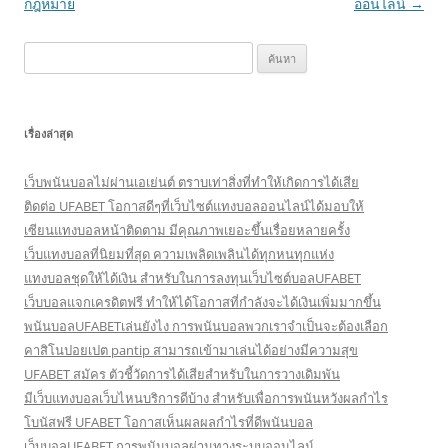
เรื่อง
กฎหมาย
ออนไลน์
→
ค้นหา
สำหรับ:
เรื่องล่าสุด
เว็บพนันบอลไม่ผ่านเอเย่นต์ ตราบเท่าสิ่งที่ทำให้เกิดการได้เสีย
ติดต่อ UFABET โอกาสดีๆที่เว็บไซต์แทงบอลออนไลน์ได้มอบให้
เซียนแทงบอลหน้าติดตาม มีคุณภาพเยอะขึ้นเรื่อยหลายครั้ง
เว็บแทงบอลที่นิยมที่สุด ความเพลิดเพลินได้ทุกหนทุกแห่ง
แทงบอลชุดให้ได้เงิน สำหรับในการลงทุนเว็บไซต์บอลUFABET
เว็บบอลแจกเครดิตฟรี ทำให้ได้โอกาสที่กำลังจะได้เงินเพิ่มมากขึ้น
พนันบอลUFABETเล่นยังไง การพนันบอลพวกเราจำเป็นจะต้องเลือก
คาสิโนปอยเปต pantip สามารถเข้ามาเล่นได้อย่างมีความสุข
UFABET สมัคร ตัวชี้วัดการได้เสียสำหรับในการวางเดิมพัน
มีเว็บแทงบอลเว็บไหนบริการดีบ้าง สำหรับเพื่อการพนันหวังผลกำไร
โบนัสฟรี UFABET โอกาสเห็นผลผลกำไรที่ดีพนันบอล
เว็บบอลUFABET การพนันบอลผ่านทางระบบออนไลน์