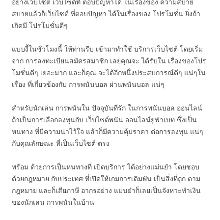
อย่างเว็บไซต์ เว็บไซต์ที่ ตอบปัญหาได้ ในเรื่องของ ความสบาย
สบายแล้วก็เว็บไซต์ ที่ตอบปัญหา ได้ในเรื่องของ โปรโมชั่น ยิ่งถ้า
เกิดมี โปรโมชั่นดีๆ
แบบงี้ในชั่วโมงนี้ ให้ท่านรีบ เข้ามาทำใช้ บริการเว็บไซต์ โดยเริ่ม
จาก การลงทะเบียนสมัครสมาชิก เลยคุณจะ ได้รับใน เรื่องของโปร
โมชั่นดีๆ เยอะมาก และก็คุณ จะได้อีกหนึ่งประสบการณ์ดีๆ แน่ๆใน
เรื่อง ที่เกี่ยวข้องกับ การพนันบอล ผ่านพนันบอล แน่ๆ
สำหรับนักเล่น การพนันใน ปัจจุบันที่รัก ในการพนันบอล ออนไลน์
ถ้าเป็นการเลือกลงทุนกับ เว็บไซต์พนัน ออนไลน์ยูฟ่าเบท ซึ่งเป็น
หนทาง ที่มีความน่าไว้ใจ แล้วก็มีความคุ้มราคา ต่อการลงทุน แน่ๆ
กับคุณลักษณะ ที่เป็นเว็บไซต์ ตรง
พร้อม ด้วยการเป็นหนทางที่ เปิดบริการ ได้อย่างแม่นยำ โดยชอบ
ด้วยกฎหมาย กับประเทศ ที่เปิดให้เกมการเดิมพัน เป็นสิ่งที่ถูก ตาม
กฎหมาย และก็เสียภาษี อากรอย่าง แม่นยำก็เลยเป็นจังหวะทำเงิน
ของนักเล่น การพนันในบ้าน