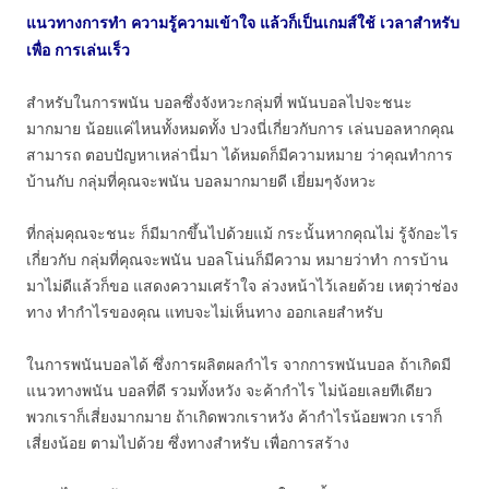
แนวทางการทำ ความรู้ความเข้าใจ แล้วก็เป็นเกมส์ใช้ เวลาสำหรับ
เพื่อ การเล่นเร็ว
สำหรับในการพนัน บอลซึ่งจังหวะกลุ่มที่ พนันบอลไปจะชนะ
มากมาย น้อยแค่ไหนทั้งหมดทั้ง ปวงนี่เกี่ยวกับการ เล่นบอลหากคุณ
สามารถ ตอบปัญหาเหล่านี่มา ได้หมดก็มีความหมาย ว่าคุณทำการ
บ้านกับ กลุ่มที่คุณจะพนัน บอลมากมายดี เยี่ยมๆจังหวะ
ที่กลุ่มคุณจะชนะ ก็มีมากขึ้นไปด้วยแม้ กระนั้นหากคุณไม่ รู้จักอะไร
เกี่ยวกับ กลุ่มที่คุณจะพนัน บอลโน่นก็มีความ หมายว่าทำ การบ้าน
มาไม่ดีแล้วก็ขอ แสดงความเศร้าใจ ล่วงหน้าไว้เลยด้วย เหตุว่าช่อง
ทาง ทำกำไรของคุณ แทบจะไม่เห็นทาง ออกเลยสำหรับ
ในการพนันบอลได้ ซึ่งการผลิตผลกำไร จากการพนันบอล ถ้าเกิดมี
แนวทางพนัน บอลที่ดี รวมทั้งหวัง จะค้ากำไร ไม่น้อยเลยทีเดียว
พวกเราก็เสี่ยงมากมาย ถ้าเกิดพวกเราหวัง ค้ากำไรน้อยพวก เราก็
เสี่ยงน้อย ตามไปด้วย ซึ่งทางสำหรับ เพื่อการสร้าง