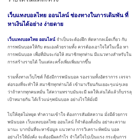
เว็บแทงบอลไทย ออนไลน์ ช่องทางในการเดิมพัน ที่
หาเงินได้อย่าง ง่ายดาย
เว็บแทงบอลไทย ออนไลน์
จำเป็นจะต้องฝึก หัดหากลเม็ดเกี่ยว กับ
การพนันบอลให้กับ ตนเองด้วยรวมทั้ง ควรต้องเอาใจใส่ในเนื้อ หา
การพนันบอล เพื่อที่มันจะก่อให้ สมาชิกทุกท่าน มีแนวทางสำหรับใน
การสร้างรายได้ ในแต่ละครั้งเพิ่มเพิ่มมากขึ้น
รวมทั้งทางเว็บไซต์ ก็ยังมีการพนันบอล รองรวมทั้งอัตราการ เจรจา
ต่อรองที่จะทำให้ สมาชิกทุกท่านได้ เข้ามาเรียนกันเยอะๆแน่ๆเลย
ว่าถ้าหากทุกคนหมั่น ใส่ความทราบมันจะมี ผลให้เล่นได้แล้วก็บรรลุ
เป้าหมายกัน ได้เร็วแน่ๆพนันบอล อย่างไรให้มั่งมี
ไปให้สุดไม่หยุด ทำความเข้าใจ ต้องการสัมผัสความ มั่งมีด้วยการ
พนันบอล เว็บแทงบอลไทย ออนไลน์ ก็จำต้องตั้งมั่น อย่าละความ
มานะ บากบั่นที่จะหาข้อมูล แนวทาง การวิเคราะห์พนัน บอล
อย่างไรให้มั่งคั่ง จะต้องมีผลกำไร จำใส่ใจไปเป็นแรง กระตุ้นการ