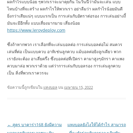
ผลกำไรแบบน้อย ๆพวกเราจะมาคุยกัน ในวันนี้ว่ามันจะเล่น แบบ
ไหนบ้างที่จะสร้าง ผลกำไรให้พวกเรา อย่าลืมว่า ผลกำไรน้อยมันดี
ยิ่งกว่าเสียแน่ๆ แบบแรกเป็น การเล่นกับอัตราต่อรอง การเล่นอย่างงี้
มันจะมีอีกทั้ง แบบเสี่ยงมากมาย เสี่ยงน้อย
https://www.leroydeploy.com
ซึ่งถ้าหากพวก เราเลือกที่จะเล่นบอลต่อ การเล่นบอลต่อไม่ สมควร
เล่นที่ต่อ เป็นแบบควบ อาทิเช่นลูกควบ แม้บอลต่อยิงลูกเดียว พวก
เรายังจะต้อง อาเสี่ยครึ่ง ซึ่งบอลต่อที่เปิดรา คามาสูงๆมักรา คาแพง
ควบมาล่อ พวกเราด้วย แต่ว่าการเล่นกับบอลรอง การเล่นลูกควบ
เป็น สิ่งที่พวกเราควรจะ
ข้อความนี้ถูกเขียนใน
แทงบอล
บน
เมษายน 15, 2022
เมนู
←
สูตร บาคาร่า168 ยังมีความ
แทงบอลยังไงให้ได้กำไร สามารถ
นำทาง
มากมายกับการเอาชนะกัน
ที่จะทำร่วมกับการวางเดิมพัน
→