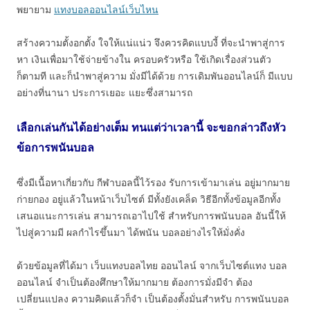
พยายาม
แทงบอลออนไลน์เว็บไหน
สร้างความตั้งอกตั้ง ใจให้แน่แน่ว จึงควรคิดแบบงี้ ที่จะนำพาสู่การ
หา เงินเพื่อมาใช้จ่ายข้างใน ครอบครัวหรือ ใช้เกิดเรื่องส่วนตัว
ก็ตามที และก็นำพาสู่ความ มั่งมีได้ด้วย การเดิมพันออนไลน์ก็ มีแบบ
อย่างที่นานา ประการเยอะ แยะซึ่งสามารถ
เลือกเล่นกันได้อย่างเต็ม ทนแต่ว่าเวลานี้ จะขอกล่าวถึงหัว
ข้อการพนันบอล
ซึ่งมีเนื้อหาเกี่ยวกับ กีฬาบอลนี้ไว้รอง รับการเข้ามาเล่น อยู่มากมาย
ก่ายกอง อยู่แล้วในหน้าเว็บไซต์ มีทั้งยังเคล็ด วิธีอีกทั้งข้อมูลอีกทั้ง
เสนอแนะการเล่น สามารถเอาไปใช้ สำหรับการพนันบอล อันนี้ให้
ไปสู่ความมี ผลกำไรขึ้นมา ได้พนัน บอลอย่างไรให้มั่งคั่ง
ด้วยข้อมูลที่ได้มา เว็บแทงบอลไทย ออนไลน์ จากเว็บไซต์แทง บอล
ออนไลน์ จำเป็นต้องศึกษาให้มากมาย ต้องการมั่งมีจำ ต้อง
เปลี่ยนแปลง ความคิดแล้วก็จำ เป็นต้องตั้งมั่นสำหรับ การพนันบอล