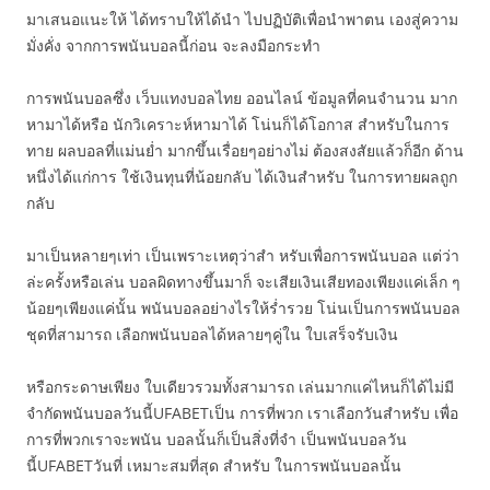
มาเสนอแนะให้ ได้ทราบให้ได้นำ ไปปฏิบัติเพื่อนำพาตน เองสู่ความ
มั่งคั่ง จากการพนันบอลนี้ก่อน จะลงมือกระทำ
การพนันบอลซึ่ง เว็บแทงบอลไทย ออนไลน์ ข้อมูลที่คนจำนวน มาก
หามาได้หรือ นักวิเคราะห์หามาได้ โน่นก็ได้โอกาส สำหรับในการ
ทาย ผลบอลที่แม่นย่ำ มากขึ้นเรื่อยๆอย่างไม่ ต้องสงสัยแล้วก็อีก ด้าน
หนึ่งได้แก่การ ใช้เงินทุนที่น้อยกลับ ได้เงินสำหรับ ในการทายผลถูก
กลับ
มาเป็นหลายๆเท่า เป็นเพราะเหตุว่าสำ หรับเพื่อการพนันบอล แต่ว่า
ล่ะครั้งหรือเล่น บอลผิดทางขึ้นมาก็ จะเสียเงินเสียทองเพียงแค่เล็ก ๆ
น้อยๆเพียงแค่นั้น พนันบอลอย่างไรให้ร่ำรวย โน่นเป็นการพนันบอล
ชุดที่สามารถ เลือกพนันบอลได้หลายๆคู่ใน ใบเสร็จรับเงิน
หรือกระดาษเพียง ใบเดียวรวมทั้งสามารถ เล่นมากแค่ไหนก็ได้ไม่มี
จำกัดพนันบอลวันนี้UFABETเป็น การที่พวก เราเลือกวันสำหรับ เพื่อ
การที่พวกเราจะพนัน บอลนั้นก็เป็นสิ่งที่จำ เป็นพนันบอลวัน
นี้UFABETวันที่ เหมาะสมที่สุด สำหรับ ในการพนันบอลนั้น