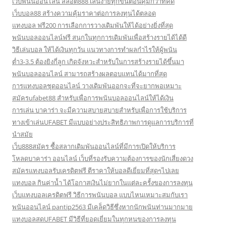
เว็บพนันออนไลน์ สล็อต888 เล่นง่ายทุกขั้นตอนคุ้มกว่าที่คิด
เว็บบอล88 สร้างความคุ้มราคาต่อการลงทุนได้ตลอด
แทงบอล ฟรี200 การเลือกการวางเดิมพันให้ได้อย่างยิ่งที่สุด
พนันบอลออนไลน์ฟรี สนุกในทุกการเดิมพันเพื่อสร้างรายได้ได้ดี
วิธีเล่นบอล ให้ได้เงินทุกวัน แนวทางการทำผลกำไรให้ผู้พนัน
ต่ำ3-3.5 ต้องยิงกี่ลูก เกิดจังหวะสำหรับในการสร้างรายได้ขึ้นมา
พนันบอลออนไลน์ สามารถสร้างผลตอบแทนได้มากที่สุด
การแทงบอลชุดออนไลน์ วางเดิมพันออกจะที่จะยากพอเหมาะ
สมัครufabet88 สำหรับเพื่อการพนันบอลออนไลน์ให้ได้เงิน
การเล่น บาคาร่า จะมีความสบายสบายสำหรับเพื่อการใช้บริการ
ทางเข้าเล่นUFABET มีแบบอย่างประสิทธิภาพการดูแลการบริการที่
นำสมัย
เว็บ888สมัคร ซื้อสลากเดิมพันออนไลน์ที่มีการเปิดให้บริการ
โหลดบาคาร่า ออนไลน์ เว็บที่รองรับความต้องการของนักเสี่ยงดวง
สมัครแทงบอลรับเครดิตฟรี ตีราคาให้บอลดีเยี่ยมที่สุดๆไปเลย
แทงบอล กินค่าน้ำ ได้โอกาสเงินไม่ยากในแต่ละครั้งของการลงทุน
เว็บแทงบอลเครดิตฟรี วิธีการพนันบอล แบบไหนเหมาะสมกับเรา
พนันออนไลน์ pantip2563 มีเคล็ดวิธีซึ่งหากนักพนันท่านมากมาย
แทงบอลสดUFABET มีวิธีที่ยอดเยี่ยมในทุกหนของการลงทุน