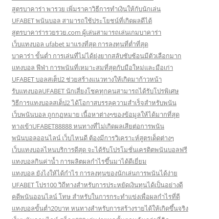
สูตรบาคาร่า พารวย เพิ่มราคาวิธีการทำเงินให้กับนักเล่น
UFABET พนันบอล สามารถใช้ประโยชน์ที่เกิดผลดีได้
สูตรบาคาร่ารวยรวย.com ผู้เล่นสามารถเล่นเกมบาคาร่า
เว็บแทงบอล ufabet มาแรงที่สุด การลงทุนที่ต่ำที่สุด
บาคาร่า ขั้นต่ำ การเล่นที่ไม่ได้ยุ่งยากสลับซับซ้อนมีตัวเลือกมาก
แทงบอล ฟีฟ่า การพนันที่เหมาะสมที่สุดกับมือใหม่และมือเก่า
UFABET บอลสเต็ป2 ช่วยสร้างแนวทางให้เกิดมาก้าวหน้า
รับแทงบอลUFABET นักเสี่ยงโชคทุกคนสามารถได้รับโปรพิเศษ
วิธีการแทงบอลสเต็ป2 ได้โอกาสบรรลุความสำเร็จสำหรับพนัน
เว็บพนันบอล ถูกกฏหมาย เนื้อหาต่างๆของข้อมูลให้ได้มากที่สุด
ทางเข้าUFABET88888 หนทางที่ไม่เกิดผลเสียต่อการพนัน
พนันบอลออนไลน์ เว็บไหนดี ต้องมีการวิเคราะห์สูตรเด็ดต่างๆ
เว็บแทงบอลไหนบริการดีสุด จะได้รับโปรโมชั่นเครดิตพนันบอลฟรี
แทงบอลกินค่าน้ำ การผลิตผลกำไรขึ้นมาได้ดีเยี่ยม
แทงบอล ยังไงให้ได้กำไร การลงทุนของนักเล่นการพนันได้ง่าย
UFABET โปร100 วิถีทางสำหรับการประหยัดเงินทุนได้เป็นอย่างดี
คดีพนันออนไลน์ โทษ สำหรับในการกระทำแข่งเพื่อผลกำไรที่ดี
แทงบอลขั้นต่ำ20บาท หนทางสำหรับการสร้างรายได้ให้เกิดขึ้นจริง