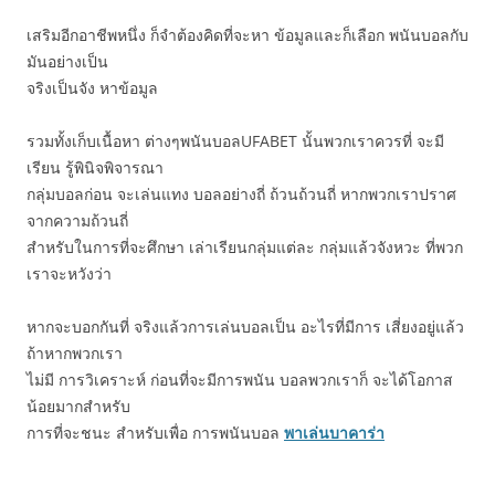
เสริมอีกอาชีพหนึ่ง ก็จำต้องคิดที่จะหา ข้อมูลและก็เลือก พนันบอลกับ
มันอย่างเป็น
จริงเป็นจัง หาข้อมูล
รวมทั้งเก็บเนื้อหา ต่างๆพนันบอลUFABET นั้นพวกเราควรที่ จะมี
เรียน รู้พินิจพิจารณา
กลุ่มบอลก่อน จะเล่นแทง บอลอย่างถี่ ถ้วนถ้วนถี่ หากพวกเราปราศ
จากความถ้วนถี่
สำหรับในการที่จะศึกษา เล่าเรียนกลุ่มแต่ละ กลุ่มแล้วจังหวะ ที่พวก
เราจะหวังว่า
หากจะบอกกันที่ จริงแล้วการเล่นบอลเป็น อะไรที่มีการ เสี่ยงอยู่แล้ว
ถ้าหากพวกเรา
ไม่มี การวิเคราะห์ ก่อนที่จะมีการพนัน บอลพวกเราก็ จะได้โอกาส
น้อยมากสำหรับ
การที่จะชนะ สำหรับเพื่อ การพนันบอล
พาเล่นบาคาร่า