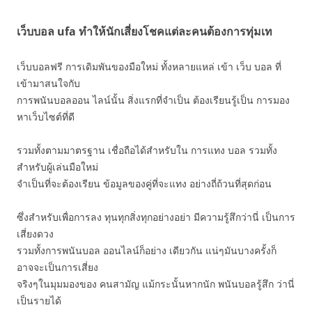
เว็บบอล ufa ทำให้นักเสี่ยงโชคแต่ละคนต้องการทุ่มเท
เว็บบอลฟรี การเดิมพันของมือใหม่ ทั้งหลายแหล่ เข้า เว็บ บอล ที่
เข้ามาสนใจกับ
การพนันบอลออน ไลน์นั้น สิ่งแรกที่จำเป็น ต้องเรียนรู้เป็น การมอง
หาเว็บไซต์ที่ดี
รวมทั้งตามมาตรฐาน เชื่อถือได้สำหรับใน การแทง บอล รวมทั้ง
สำหรับผู้เล่นมือใหม่
จำเป็นที่จะต้องเรียน ข้อมูลของคู่ที่จะแทง อย่างถี่ถ้วนที่สุดก่อน
ซึ่งสำหรับเพื่อการลง ทุนทุกสิ่งทุกอย่างอย่า มีความรู้สึกว่านี่ เป็นการ
เสี่ยงดวง
รวมทั้งการพนันบอล ออนไลน์ก็อย่าง เดียวกัน แน่ๆมันบางครั้งก็
อาจจะเป็นการเสี่ยง
จริงๆในมุมมองของ คนสามัญ แม้กระนั้นหากนัก พนันบอลรู้สึก ว่านี่
เป็นรายได้