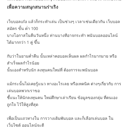
เพื่อความสนุกสนานร่าเริง
เว็บบอลufa แล้วก็กระทำเล่น เป็นช่วงๆ เวลาเช่นเดียวกัน เว็บบอล
สมัคร ขั้น ต่ํา 100
บางโอกาสในคืนวันหนึ่ง ท่านบางทีอาจกระทำ พนันบอลออนไลน์
ได้มากกว่า 1 คู่ ขึ้น
กับว่าในยามค่ำคืน นั้นเหล่าคอบอลเห็นผล ผลกำไรมากมาย หรือ
สำเร็จผลกำไรน้อย
นั้นเองสำหรับนัก ลงทุนคนใหม่ที่ ต้องการจะพนันบอล
แม้กระนั้นไม่เคยรู้แนว ทางอะไรเลย หรือเทคนิค ต่างๆเกี่ยวกับ การ
เล่นบอลพวกเราขอ
ชี้แนะให้นักลงทุนคน ใหม่ศึกษาเล่าเรียน ข้อมูลของกลุ่ม ที่ตนเอง
ถูกใจ ไว้ให้สูงที่สุด
เพื่อเป็นแถวทางใน การวางเดิมพันบอล และก็เลือกเล่นบอล ใน
เว็บไซต์ ออนไลน์จะดี