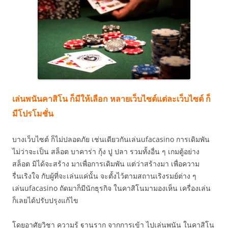
เล่นพนันคาสิโน ก็มีให้เลือก หลายเว็บไซต์แต่ละเว็บไซต์ ก็
มีโปรโมชั่น
บางเว็บไซต์ ก็ไม่ปลอดภัย เช่นเดียวกันเล่นufacasino การเดิมพัน
ไม่ว่าจะเป็น สล็อต บาคาร่า กุ้ง ปู ปลา รวมทั้งอื่น ๆ เกมตู้อย่าง
สล็อต มิได้จะสร้าง มาเพื่อการเดิมพัน แต่ว่าสร้างมา เพื่อความ
รื่นเริงใจ กับผู้ที่จะเล่นแค่นั้น จะตั้งไว้ตามสถานเริงรมย์ต่าง ๆ
เล่นufacasino ถัดมาก็มีนักธุรกิจ ในคาสิโนมามองเห็น เครื่องเล่น
ก็เลยได้ปรับปรุงแก้ไข
โดยอาศัยวิชา ความรู้ ฐานราก จากการเข้า ไปเล่นพนัน ในคาสิโน