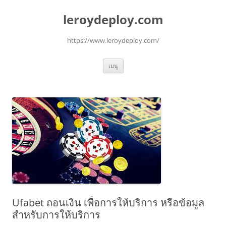
ข้าม
ไป
leroydeploy.com
ยัง
เนื้อหา
https://www.leroydeploy.com/
เมนู
Ufabet ถอนเงิน เพื่อการให้บริการ หรือข้อมูล
สำหรับการให้บริการ