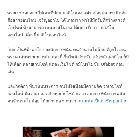
พวกเราชอบออก ไปเล่นที่บ่อน คาสิโนเอง แต่ว่าปัจจุบัน การติดต่อ
สื่อสารออนไลน์ เจริญออกไป ได้ไกลมาก ทำให้มีกรุ๊ปที่สร้างสรรค์
เว็บไซต์ ซึ่งสามารถ เล่นคาสิโนเอง ได้เลย เรียกว่า คาสิโน
ออนไลน์ เดี๋ยวนี้คาสิโนออนไลน์
ก็เลยเป็นที่พึงพอใจ ของนักการพนัน คนจำนวนไม่น้อย ที่ถูกใจเล่น
พรรค เล่นพวกเกม พนัน และก็เว็บไซต์ สำหรับ เล่นพนันคาสิโน ก็มี
ให้เลือก หลายเว็บไซต์ แต่ละเว็บไซต์ ก็มีโปรโมชั่น Ufabet ถอน
เงิน
และก็กติกา ที่นานับประการ คนไม่ใช่น้อยมีความคิด ว่าเว็บไซต์
ออนไลน์ มีความปลอดภั ยทุกเว็บไซต์ แต่ว่าจากการที่นักการพนัน
คนจำนวนไม่น้อย ได้กล่าวต่อ ๆ กันว่า
เล่นพนันเป็นอาชีพ pantip