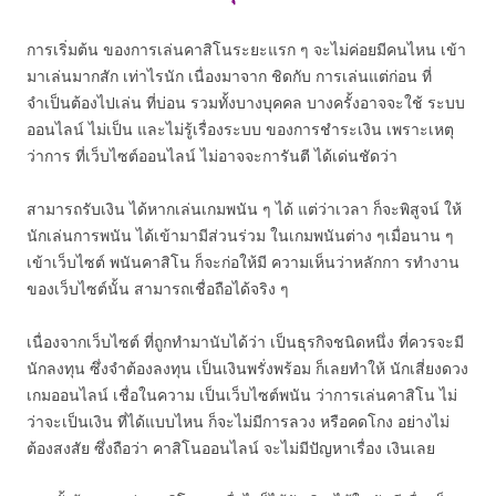
การเริ่มต้น ของการเล่นคาสิโนระยะแรก ๆ จะไม่ค่อยมีคนไหน เข้า
มาเล่นมากสัก เท่าไรนัก เนื่องมาจาก ชิดกับ การเล่นแต่ก่อน ที่
จำเป็นต้องไปเล่น ที่บ่อน รวมทั้งบางบุคคล บางครั้งอาจจะใช้ ระบบ
ออนไลน์ ไม่เป็น และไม่รู้เรื่องระบบ ของการชำระเงิน เพราะเหตุ
ว่าการ ที่เว็บไซต์ออนไลน์ ไม่อาจจะการันตี ได้เด่นชัดว่า
สามารถรับเงิน ได้หากเล่นเกมพนัน ๆ ได้ แต่ว่าเวลา ก็จะพิสูจน์ ให้
นักเล่นการพนัน ได้เข้ามามีส่วนร่วม ในเกมพนันต่าง ๆเมื่อนาน ๆ
เข้าเว็บไซต์ พนันคาสิโน ก็จะก่อให้มี ความเห็นว่าหลักกา รทำงาน
ของเว็บไซต์นั้น สามารถเชื่อถือได้จริง ๆ
เนื่องจากเว็บไซต์ ที่ถูกทำมานับได้ว่า เป็นธุรกิจชนิดหนึ่ง ที่ควรจะมี
นักลงทุน ซึ่งจำต้องลงทุน เป็นเงินพรั่งพร้อม ก็เลยทำให้ นักเสี่ยงดวง
เกมออนไลน์ เชื่อในความ เป็นเว็บไซต์พนัน ว่าการเล่นคาสิโน ไม่
ว่าจะเป็นเงิน ที่ได้แบบไหน ก็จะไม่มีการลวง หรือคดโกง อย่างไม่
ต้องสงสัย ซึ่งถือว่า คาสิโนออนไลน์ จะไม่มีปัญหาเรื่อง เงินเลย